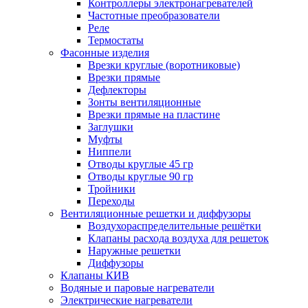
Контроллеры электронагревателей
Частотные преобразователи
Реле
Термостаты
Фасонные изделия
Врезки круглые (воротниковые)
Врезки прямые
Дефлекторы
Зонты вентиляционные
Врезки прямые на пластине
Заглушки
Муфты
Ниппели
Отводы круглые 45 гр
Отводы круглые 90 гр
Тройники
Переходы
Вентиляционные решетки и диффузоры
Воздухораспределительные решётки
Клапаны расхода воздуха для решеток
Наружные решетки
Диффузоры
Клапаны КИВ
Водяные и паровые нагреватели
Электрические нагреватели