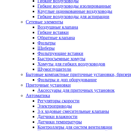
Гибкие воздуховоды
Гибкие воздуховоды изолированные
Круглые оцинкованные воздуховоды
Гибкие воздуховоды для аспирации
Сетевые элементы
Воздушные клапана
Гибкие вставки
Обратные клапана
Фильтры
Шиберы
Фильтрующие вставки
Быстросъемные хомуты
Хомуты для гибких воздуховодов
Шумоглушители
Бытовые компактные приточные установки, бризе
Фильтры и доп оборудование
Приточные установки
Аксессуары для приточных установок
Автоматика
Регуляторы скорости
Электроприводы
3-х ходовые смесительные клапаны
Датчики влажности
Датчики температуры
Контроллеры для систем вентиляции