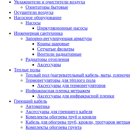
Увлажнители и очистители воздуха
Озонтаторы бытовые
Осушители воздуха
Насосное оборудование
Насосы
Циркуляционные насосы
Инженерная сантехника
Запорно-регулирующая арматура
Краны шаровые
Сетчатые фильтры
Вентили радиаторные
Радиаторы отопления
Аксессуары
Теплые полы
Теплый пол (нагревательный кабель, маты, пленоч
Терморегуляторы для тёплого пола
Аксессуары для терморегуляторов
Инфракрасная пленка метражем
Аксессуары для инфракрасной пленки
Греющий кабель
Автоматика
Аксессуары для греющего кабеля
Комплекты обогрева труб и кровли
Кабель для обогрева труб, кровли, тротуаров метраж
Комплекты обогрева грунта