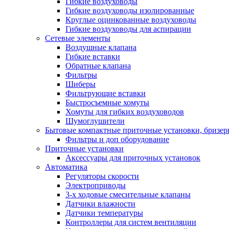
Гибкие воздуховоды
Гибкие воздуховоды изолированные
Круглые оцинкованные воздуховоды
Гибкие воздуховоды для аспирации
Сетевые элементы
Воздушные клапана
Гибкие вставки
Обратные клапана
Фильтры
Шиберы
Фильтрующие вставки
Быстросъемные хомуты
Хомуты для гибких воздуховодов
Шумоглушители
Бытовые компактные приточные установки, бризе
Фильтры и доп оборудование
Приточные установки
Аксессуары для приточных установок
Автоматика
Регуляторы скорости
Электроприводы
3-х ходовые смесительные клапаны
Датчики влажности
Датчики температуры
Контроллеры для систем вентиляции