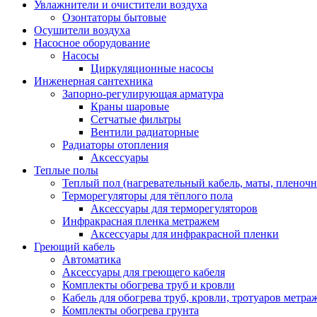
Увлажнители и очистители воздуха
Озонтаторы бытовые
Осушители воздуха
Насосное оборудование
Насосы
Циркуляционные насосы
Инженерная сантехника
Запорно-регулирующая арматура
Краны шаровые
Сетчатые фильтры
Вентили радиаторные
Радиаторы отопления
Аксессуары
Теплые полы
Теплый пол (нагревательный кабель, маты, пленоч
Терморегуляторы для тёплого пола
Аксессуары для терморегуляторов
Инфракрасная пленка метражем
Аксессуары для инфракрасной пленки
Греющий кабель
Автоматика
Аксессуары для греющего кабеля
Комплекты обогрева труб и кровли
Кабель для обогрева труб, кровли, тротуаров метраж
Комплекты обогрева грунта