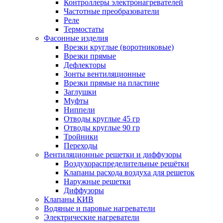
Контроллеры электронагревателей
Частотные преобразователи
Реле
Термостаты
Фасонные изделия
Врезки круглые (воротниковые)
Врезки прямые
Дефлекторы
Зонты вентиляционные
Врезки прямые на пластине
Заглушки
Муфты
Ниппели
Отводы круглые 45 гр
Отводы круглые 90 гр
Тройники
Переходы
Вентиляционные решетки и диффузоры
Воздухораспределительные решётки
Клапаны расхода воздуха для решеток
Наружные решетки
Диффузоры
Клапаны КИВ
Водяные и паровые нагреватели
Электрические нагреватели