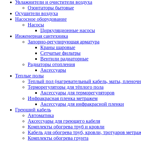
Увлажнители и очистители воздуха
Озонтаторы бытовые
Осушители воздуха
Насосное оборудование
Насосы
Циркуляционные насосы
Инженерная сантехника
Запорно-регулирующая арматура
Краны шаровые
Сетчатые фильтры
Вентили радиаторные
Радиаторы отопления
Аксессуары
Теплые полы
Теплый пол (нагревательный кабель, маты, пленоч
Терморегуляторы для тёплого пола
Аксессуары для терморегуляторов
Инфракрасная пленка метражем
Аксессуары для инфракрасной пленки
Греющий кабель
Автоматика
Аксессуары для греющего кабеля
Комплекты обогрева труб и кровли
Кабель для обогрева труб, кровли, тротуаров метраж
Комплекты обогрева грунта