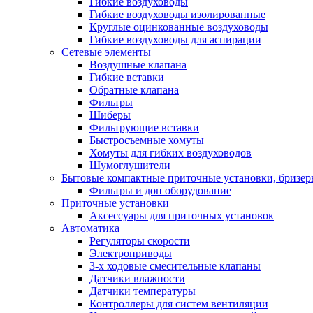
Гибкие воздуховоды
Гибкие воздуховоды изолированные
Круглые оцинкованные воздуховоды
Гибкие воздуховоды для аспирации
Сетевые элементы
Воздушные клапана
Гибкие вставки
Обратные клапана
Фильтры
Шиберы
Фильтрующие вставки
Быстросъемные хомуты
Хомуты для гибких воздуховодов
Шумоглушители
Бытовые компактные приточные установки, бризе
Фильтры и доп оборудование
Приточные установки
Аксессуары для приточных установок
Автоматика
Регуляторы скорости
Электроприводы
3-х ходовые смесительные клапаны
Датчики влажности
Датчики температуры
Контроллеры для систем вентиляции