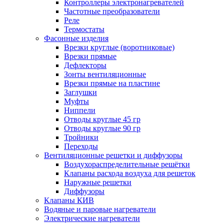
Контроллеры электронагревателей
Частотные преобразователи
Реле
Термостаты
Фасонные изделия
Врезки круглые (воротниковые)
Врезки прямые
Дефлекторы
Зонты вентиляционные
Врезки прямые на пластине
Заглушки
Муфты
Ниппели
Отводы круглые 45 гр
Отводы круглые 90 гр
Тройники
Переходы
Вентиляционные решетки и диффузоры
Воздухораспределительные решётки
Клапаны расхода воздуха для решеток
Наружные решетки
Диффузоры
Клапаны КИВ
Водяные и паровые нагреватели
Электрические нагреватели