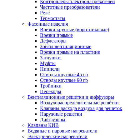
Контроллеры электронагревателей
Частотные преобразователи
Реле
Термостаты
Фасонные изделия
Врезки круглые (воротниковые)
Врезки прямые
Дефлекторы
Зонты вентиляционные
Врезки прямые на пластине
Заглушки
Муфты
Ниппели
Отводы круглые 45 гр
Отводы круглые 90 гр
Тройники
Переходы
Вентиляционные решетки и диффузоры
Воздухораспределительные решётки
Клапаны расхода воздуха для решеток
Наружные решетки
Диффузоры
Клапаны КИВ
Водяные и паровые нагреватели
Электрические нагреватели