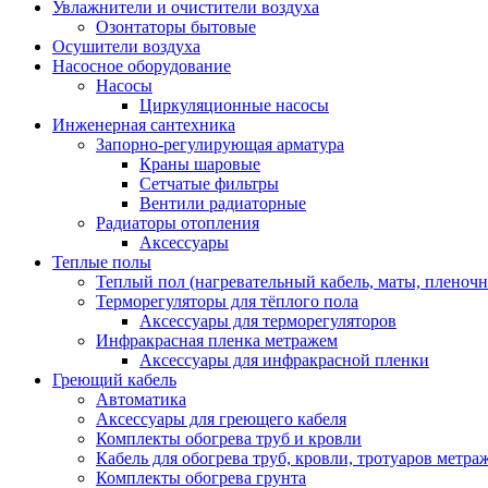
Увлажнители и очистители воздуха
Озонтаторы бытовые
Осушители воздуха
Насосное оборудование
Насосы
Циркуляционные насосы
Инженерная сантехника
Запорно-регулирующая арматура
Краны шаровые
Сетчатые фильтры
Вентили радиаторные
Радиаторы отопления
Аксессуары
Теплые полы
Теплый пол (нагревательный кабель, маты, пленоч
Терморегуляторы для тёплого пола
Аксессуары для терморегуляторов
Инфракрасная пленка метражем
Аксессуары для инфракрасной пленки
Греющий кабель
Автоматика
Аксессуары для греющего кабеля
Комплекты обогрева труб и кровли
Кабель для обогрева труб, кровли, тротуаров метраж
Комплекты обогрева грунта