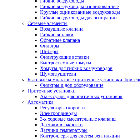
Гибкие воздуховоды
Гибкие воздуховоды изолированные
Круглые оцинкованные воздуховоды
Гибкие воздуховоды для аспирации
Сетевые элементы
Воздушные клапана
Гибкие вставки
Обратные клапана
Фильтры
Шиберы
Фильтрующие вставки
Быстросъемные хомуты
Хомуты для гибких воздуховодов
Шумоглушители
Бытовые компактные приточные установки, бризе
Фильтры и доп оборудование
Приточные установки
Аксессуары для приточных установок
Автоматика
Регуляторы скорости
Электроприводы
3-х ходовые смесительные клапаны
Датчики влажности
Датчики температуры
Контроллеры для систем вентиляции