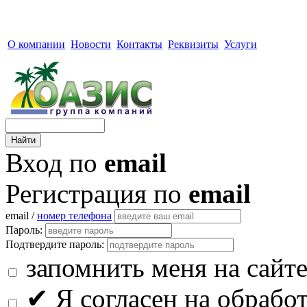
О компании
Новости
Контакты
Реквизиты
Услуги
Вход по
email
Регистрация по
email
email /
номер телефона
Пароль:
Подтвердите пароль:
запомнить меня на сайт
✔
Я согласен на обрабо