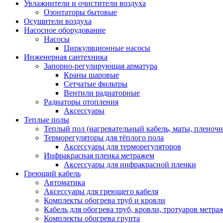
Увлажнители и очистители воздуха
Озонтаторы бытовые
Осушители воздуха
Насосное оборудование
Насосы
Циркуляционные насосы
Инженерная сантехника
Запорно-регулирующая арматура
Краны шаровые
Сетчатые фильтры
Вентили радиаторные
Радиаторы отопления
Аксессуары
Теплые полы
Теплый пол (нагревательный кабель, маты, пленоч
Терморегуляторы для тёплого пола
Аксессуары для терморегуляторов
Инфракрасная пленка метражем
Аксессуары для инфракрасной пленки
Греющий кабель
Автоматика
Аксессуары для греющего кабеля
Комплекты обогрева труб и кровли
Кабель для обогрева труб, кровли, тротуаров метраж
Комплекты обогрева грунта