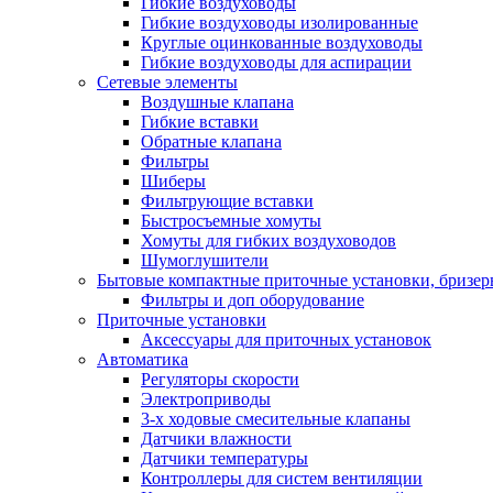
Гибкие воздуховоды
Гибкие воздуховоды изолированные
Круглые оцинкованные воздуховоды
Гибкие воздуховоды для аспирации
Сетевые элементы
Воздушные клапана
Гибкие вставки
Обратные клапана
Фильтры
Шиберы
Фильтрующие вставки
Быстросъемные хомуты
Хомуты для гибких воздуховодов
Шумоглушители
Бытовые компактные приточные установки, бризе
Фильтры и доп оборудование
Приточные установки
Аксессуары для приточных установок
Автоматика
Регуляторы скорости
Электроприводы
3-х ходовые смесительные клапаны
Датчики влажности
Датчики температуры
Контроллеры для систем вентиляции