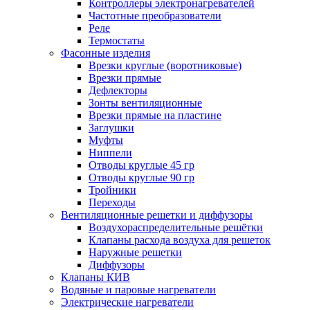
Контроллеры электронагревателей
Частотные преобразователи
Реле
Термостаты
Фасонные изделия
Врезки круглые (воротниковые)
Врезки прямые
Дефлекторы
Зонты вентиляционные
Врезки прямые на пластине
Заглушки
Муфты
Ниппели
Отводы круглые 45 гр
Отводы круглые 90 гр
Тройники
Переходы
Вентиляционные решетки и диффузоры
Воздухораспределительные решётки
Клапаны расхода воздуха для решеток
Наружные решетки
Диффузоры
Клапаны КИВ
Водяные и паровые нагреватели
Электрические нагреватели