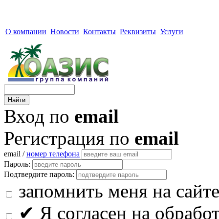
О компании
Новости
Контакты
Реквизиты
Услуги
Вход по
email
Регистрация по
email
email /
номер телефона
Пароль:
Подтвердите пароль:
запомнить меня на сайт
✔
Я согласен на обрабо