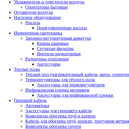
Увлажнители и очистители воздуха
Озонтаторы бытовые
Осушители воздуха
Насосное оборудование
Насосы
Циркуляционные насосы
Инженерная сантехника
Запорно-регулирующая арматура
Краны шаровые
Сетчатые фильтры
Вентили радиаторные
Радиаторы отопления
Аксессуары
Теплые полы
Теплый пол (нагревательный кабель, маты, пленоч
Терморегуляторы для тёплого пола
Аксессуары для терморегуляторов
Инфракрасная пленка метражем
Аксессуары для инфракрасной пленки
Греющий кабель
Автоматика
Аксессуары для греющего кабеля
Комплекты обогрева труб и кровли
Кабель для обогрева труб, кровли, тротуаров метраж
Комплекты обогрева грунта