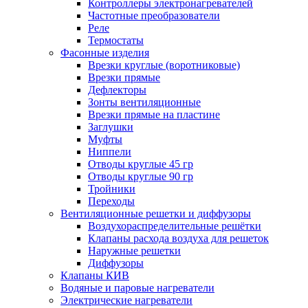
Контроллеры электронагревателей
Частотные преобразователи
Реле
Термостаты
Фасонные изделия
Врезки круглые (воротниковые)
Врезки прямые
Дефлекторы
Зонты вентиляционные
Врезки прямые на пластине
Заглушки
Муфты
Ниппели
Отводы круглые 45 гр
Отводы круглые 90 гр
Тройники
Переходы
Вентиляционные решетки и диффузоры
Воздухораспределительные решётки
Клапаны расхода воздуха для решеток
Наружные решетки
Диффузоры
Клапаны КИВ
Водяные и паровые нагреватели
Электрические нагреватели