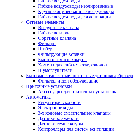
Гибкие воздуховоды
Гибкие воздуховоды изолированные
Круглые оцинкованные воздуховоды
Гибкие воздуховоды для аспирации
Сетевые элементы
Воздушные клапана
Гибкие вставки
Обратные клапана
Фильтры
Шиберы
Фильтрующие вставки
Быстросъемные хомуты
Хомуты для гибких воздуховодов
Шумоглушители
Бытовые компактные приточные установки, бризе
Фильтры и доп оборудование
Приточные установки
Аксессуары для приточных установок
Автоматика
Регуляторы скорости
Электроприводы
3-х ходовые смесительные клапаны
Датчики влажности
Датчики температуры
Контроллеры для систем вентиляции