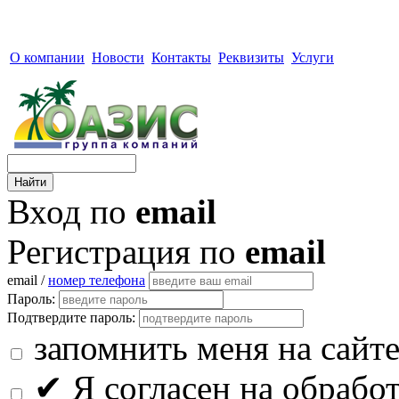
О компании
Новости
Контакты
Реквизиты
Услуги
Вход по
email
Регистрация по
email
email /
номер телефона
Пароль:
Подтвердите пароль:
запомнить меня на сайт
✔
Я согласен на обрабо