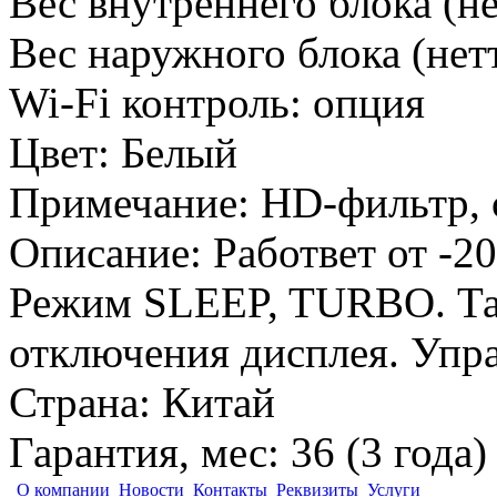
Вес внутреннего блока (не
Вес наружного блока (нетт
Wi-Fi контроль
:
опция
Цвет
:
Белый
Примечание
:
HD-фильтр, с
Описание
:
Работвет от -2
Режим SLEEP, TURBO. Тай
отключения дисплея. Упра
Страна
:
Китай
Гарантия, мес
:
36 (3 года)
О компании
Новости
Контакты
Реквизиты
Услуги