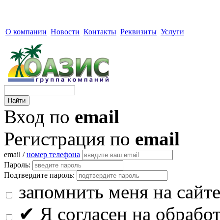
О компании
Новости
Контакты
Реквизиты
Услуги
Вход по
email
Регистрация по
email
email /
номер телефона
Пароль:
Подтвердите пароль:
запомнить меня на сайт
✔
Я согласен на обрабо