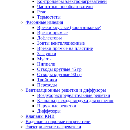
Контроллеры электронагревателей
Частотные преобразователи
Реле
Термостаты
Фасонные изделия
Врезки круглые (воротниковые)
Врезки прямые
Дефлекторы
Зонты вентиляционные
Врезки прямые на пластине
Заглушки
Муфты
Ниппели
Отводы круглые 45 гр
Отводы круглые 90 гр
Тройники
Переходы
Вентиляционные решетки и диффузоры
Воздухораспределительные решётки
Клапаны расхода воздуха для решеток
Наружные решетки
Диффузоры
Клапаны КИВ
Водяные и паровые нагреватели
Электрические нагреватели