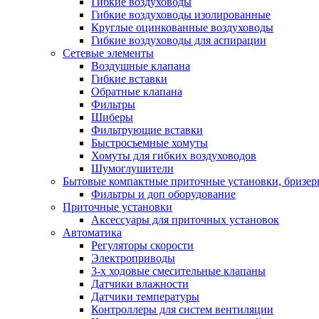
Гибкие воздуховоды
Гибкие воздуховоды изолированные
Круглые оцинкованные воздуховоды
Гибкие воздуховоды для аспирации
Сетевые элементы
Воздушные клапана
Гибкие вставки
Обратные клапана
Фильтры
Шиберы
Фильтрующие вставки
Быстросъемные хомуты
Хомуты для гибких воздуховодов
Шумоглушители
Бытовые компактные приточные установки, бризе
Фильтры и доп оборудование
Приточные установки
Аксессуары для приточных установок
Автоматика
Регуляторы скорости
Электроприводы
3-х ходовые смесительные клапаны
Датчики влажности
Датчики температуры
Контроллеры для систем вентиляции