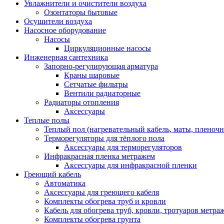
Увлажнители и очистители воздуха
Озонтаторы бытовые
Осушители воздуха
Насосное оборудование
Насосы
Циркуляционные насосы
Инженерная сантехника
Запорно-регулирующая арматура
Краны шаровые
Сетчатые фильтры
Вентили радиаторные
Радиаторы отопления
Аксессуары
Теплые полы
Теплый пол (нагревательный кабель, маты, пленоч
Терморегуляторы для тёплого пола
Аксессуары для терморегуляторов
Инфракрасная пленка метражем
Аксессуары для инфракрасной пленки
Греющий кабель
Автоматика
Аксессуары для греющего кабеля
Комплекты обогрева труб и кровли
Кабель для обогрева труб, кровли, тротуаров метраж
Комплекты обогрева грунта