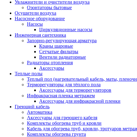
Увлажнители и очистители воздуха
Озонтаторы бытовые
Осушители воздуха
Насосное оборудование
Насосы
Циркуляционные насосы
Инженерная сантехника
Запорно-регулирующая арматура
Краны шаровые
Сетчатые фильтры
Вентили радиаторные
Радиаторы отопления
Аксессуары
Теплые полы
Теплый пол (нагревательный кабель, маты, пленоч
Терморегуляторы для тёплого пола
Аксессуары для терморегуляторов
Инфракрасная пленка метражем
Аксессуары для инфракрасной пленки
Греющий кабель
Автоматика
Аксессуары для греющего кабеля
Комплекты обогрева труб и кровли
Кабель для обогрева труб, кровли, тротуаров метраж
Комплекты обогрева грунта