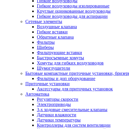
Гибкие воздуховоды
Гибкие воздуховоды изолированные
Круглые оцинкованные воздуховоды
Гибкие воздуховоды для аспирации
Сетевые элементы
Воздушные клапана
Гибкие вставки
Обратные клапана
Фильтры
Шиберы
Фильтрующие вставки
Быстросъемные хомуты
Хомуты для гибких воздуховодов
Шумоглушители
Бытовые компактные приточные установки, бризе
Фильтры и доп оборудование
Приточные установки
Аксессуары для приточных установок
Автоматика
Регуляторы скорости
Электроприводы
3-х ходовые смесительные клапаны
Датчики влажности
Датчики температуры
Контроллеры для систем вентиляции