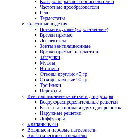
Контроллеры электронагревателей
Частотные преобразователи
Реле
Термостаты
Фасонные изделия
Врезки круглые (воротниковые)
Врезки прямые
Дефлекторы
Зонты вентиляционные
Врезки прямые на пластине
Заглушки
Муфты
Ниппели
Отводы круглые 45 гр
Отводы круглые 90 гр
Тройники
Переходы
Вентиляционные решетки и диффузоры
Воздухораспределительные решётки
Клапаны расхода воздуха для решеток
Наружные решетки
Диффузоры
Клапаны КИВ
Водяные и паровые нагреватели
Электрические нагреватели