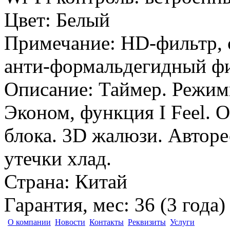
Цвет
:
Белый
Примечание
:
HD-фильтр, 
анти-формальдегидный ф
Описание
:
Таймер. Режим
Эконом, функция I Feel. 
блока. 3D жалюзи. Авторе
утечки хлад.
Страна
:
Китай
Гарантия, мес
:
36 (3 года)
О компании
Новости
Контакты
Реквизиты
Услуги