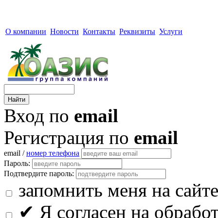
О компании
Новости
Контакты
Реквизиты
Услуги
Вход по
email
Регистрация по
email
email /
номер телефона
Пароль:
Подтвердите пароль:
запомнить меня на сайт
✔
Я согласен на обрабо