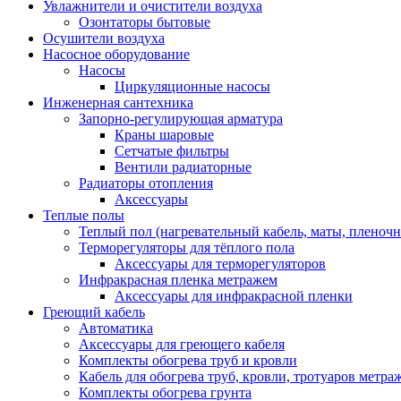
Увлажнители и очистители воздуха
Озонтаторы бытовые
Осушители воздуха
Насосное оборудование
Насосы
Циркуляционные насосы
Инженерная сантехника
Запорно-регулирующая арматура
Краны шаровые
Сетчатые фильтры
Вентили радиаторные
Радиаторы отопления
Аксессуары
Теплые полы
Теплый пол (нагревательный кабель, маты, пленоч
Терморегуляторы для тёплого пола
Аксессуары для терморегуляторов
Инфракрасная пленка метражем
Аксессуары для инфракрасной пленки
Греющий кабель
Автоматика
Аксессуары для греющего кабеля
Комплекты обогрева труб и кровли
Кабель для обогрева труб, кровли, тротуаров метраж
Комплекты обогрева грунта