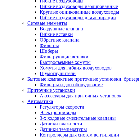
Гибкие воздуховоды
Гибкие воздуховоды изолированные
Круглые оцинкованные воздуховоды
Гибкие воздуховоды для аспирации
Сетевые элементы
Воздушные клапана
Гибкие вставки
Обратные клапана
Фильтры
Шиберы
Фильтрующие вставки
Быстросъемные хомуты
Хомуты для гибких воздуховодов
Шумоглушители
Бытовые компактные приточные установки, бризе
Фильтры и доп оборудование
Приточные установки
Аксессуары для приточных установок
Автоматика
Регуляторы скорости
Электроприводы
3-х ходовые смесительные клапаны
Датчики влажности
Датчики температуры
Контроллеры для систем вентиляции