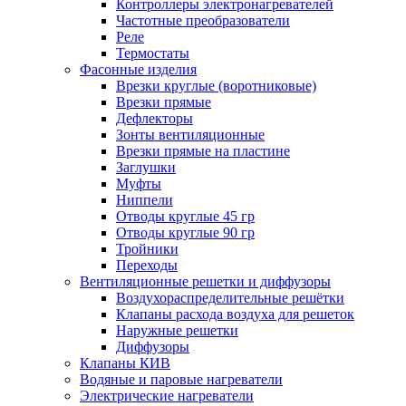
Контроллеры электронагревателей
Частотные преобразователи
Реле
Термостаты
Фасонные изделия
Врезки круглые (воротниковые)
Врезки прямые
Дефлекторы
Зонты вентиляционные
Врезки прямые на пластине
Заглушки
Муфты
Ниппели
Отводы круглые 45 гр
Отводы круглые 90 гр
Тройники
Переходы
Вентиляционные решетки и диффузоры
Воздухораспределительные решётки
Клапаны расхода воздуха для решеток
Наружные решетки
Диффузоры
Клапаны КИВ
Водяные и паровые нагреватели
Электрические нагреватели