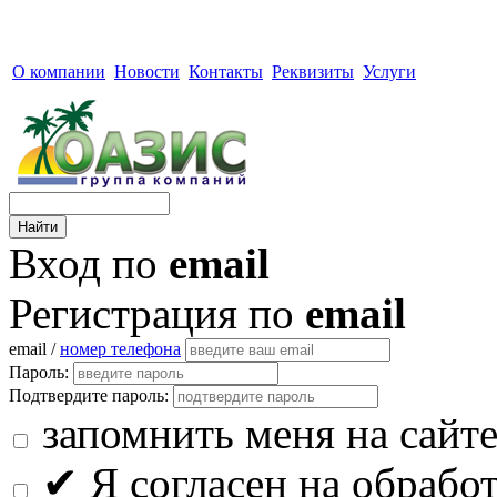
О компании
Новости
Контакты
Реквизиты
Услуги
Вход по
email
Регистрация по
email
email /
номер телефона
Пароль:
Подтвердите пароль:
запомнить меня на сайт
✔
Я согласен на обрабо