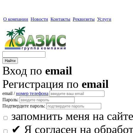
О компании
Новости
Контакты
Реквизиты
Услуги
Вход по
email
Регистрация по
email
email /
номер телефона
Пароль:
Подтвердите пароль:
запомнить меня на сайт
✔
Я согласен на обрабо