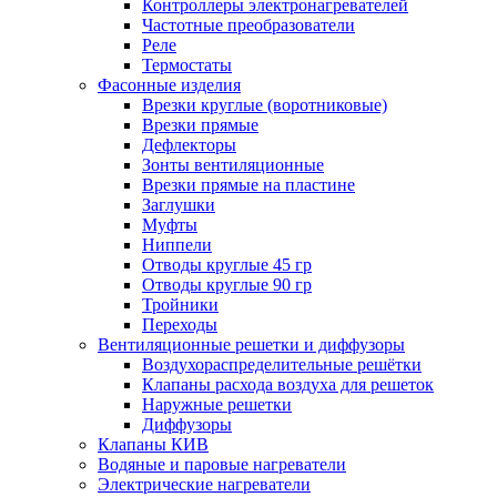
Контроллеры электронагревателей
Частотные преобразователи
Реле
Термостаты
Фасонные изделия
Врезки круглые (воротниковые)
Врезки прямые
Дефлекторы
Зонты вентиляционные
Врезки прямые на пластине
Заглушки
Муфты
Ниппели
Отводы круглые 45 гр
Отводы круглые 90 гр
Тройники
Переходы
Вентиляционные решетки и диффузоры
Воздухораспределительные решётки
Клапаны расхода воздуха для решеток
Наружные решетки
Диффузоры
Клапаны КИВ
Водяные и паровые нагреватели
Электрические нагреватели