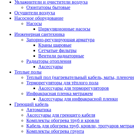
Увлажнители и очистители воздуха
Озонтаторы бытовые
Осушители воздуха
Насосное оборудование
Насосы
Циркуляционные насосы
Инженерная сантехника
Запорно-регулирующая арматура
Краны шаровые
Сетчатые фильтры
Вентили радиаторные
Радиаторы отопления
Аксессуары
Теплые полы
Теплый пол (нагревательный кабель, маты, пленоч
Терморегуляторы для тёплого пола
Аксессуары для терморегуляторов
Инфракрасная пленка метражем
Аксессуары для инфракрасной пленки
Греющий кабель
Автоматика
Аксессуары для греющего кабеля
Комплекты обогрева труб и кровли
Кабель для обогрева труб, кровли, тротуаров метраж
Комплекты обогрева грунта