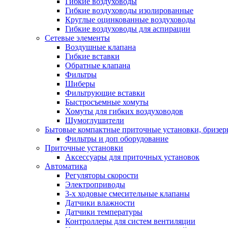
Гибкие воздуховоды
Гибкие воздуховоды изолированные
Круглые оцинкованные воздуховоды
Гибкие воздуховоды для аспирации
Сетевые элементы
Воздушные клапана
Гибкие вставки
Обратные клапана
Фильтры
Шиберы
Фильтрующие вставки
Быстросъемные хомуты
Хомуты для гибких воздуховодов
Шумоглушители
Бытовые компактные приточные установки, бризе
Фильтры и доп оборудование
Приточные установки
Аксессуары для приточных установок
Автоматика
Регуляторы скорости
Электроприводы
3-х ходовые смесительные клапаны
Датчики влажности
Датчики температуры
Контроллеры для систем вентиляции