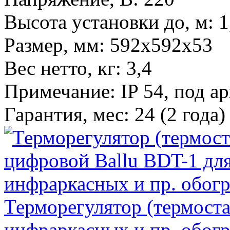
Высота установки до, м
:
1
Размер, мм
:
592x592x53
Вес нетто, кг
:
3,4
Примечание
:
IP 54, под а
Гарантия, мес
:
24 (2 года)
Терморегулятор (термоста
инфраркасных и пр. обогр