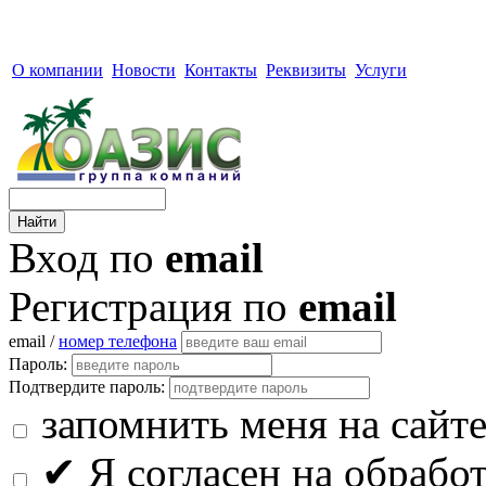
О компании
Новости
Контакты
Реквизиты
Услуги
Вход по
email
Регистрация по
email
email /
номер телефона
Пароль:
Подтвердите пароль:
запомнить меня на сайт
✔
Я согласен на обрабо