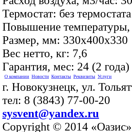
Расход воздуха, м3/час
:
3
Термостат
:
без термостата
Повышение температуры,
Размер, мм
:
330х400х330
Вес нетто, кг
:
7,6
Гарантия, мес
:
24 (2 года)
О компании
Новости
Контакты
Реквизиты
Услуги
г. Новокузнецк, ул. Толья
тел: 8 (3843) 77-00-20
sysvent@yandex.ru
Copyright © 2014 «Оазис»