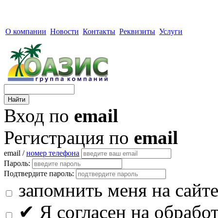
О компании
Новости
Контакты
Реквизиты
Услуги
Вход по
email
Регистрация по
email
email /
номер телефона
Пароль:
Подтвердите пароль:
запомнить меня на сайт
✔
Я согласен на обрабо